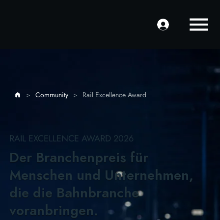
>
Community
>
Rail Excellence Award
RAIL EXCELLENCE AWARD 2026
Der Branchenpreis für
Menschen und Unternehmen,
die die Bahnbranche
voranbringen.