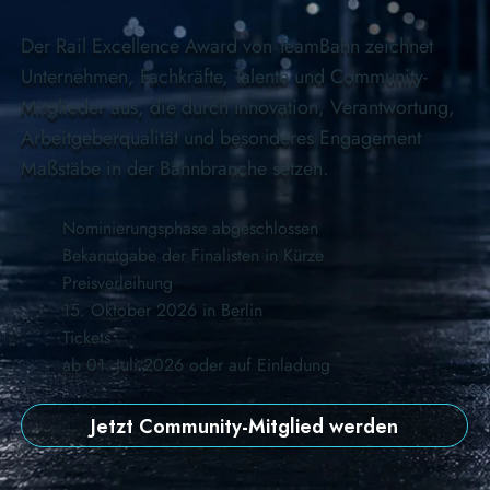
Der Rail Excellence Award von TeamBahn zeichnet
Unternehmen, Fachkräfte, Talente und Community-
Mitglieder aus, die durch Innovation, Verantwortung,
Arbeitgeberqualität und besonderes Engagement
Maßstäbe in der Bahnbranche setzen.
Nominierungsphase abgeschlossen
Bekanntgabe der Finalisten in Kürze
Preisverleihung
15. Oktober 2026 in Berlin
Tickets
ab 01. Juli 2026 oder auf Einladung
Jetzt Community-Mitglied werden