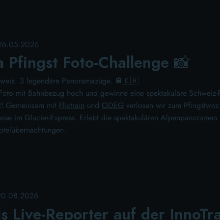
 26.05.2026
 Pfingst Foto-Challenge 📸
hweiz. 3 legendäre Panoramazüge. 🚆🇨🇭
Foto mit Bahnbezug hoch und gewinne eine spektakuläre Schweiz-R
! Gemeinsam mit
Flixtrain
und
ODEG
verlosen wir zum Pfingstwoc
ise im Glacier-Express. Erlebt die spektakulären Alpenpanoramen
Hotelübernachtungen.
20.08.2026
ls Live-Reporter auf der InnoTr