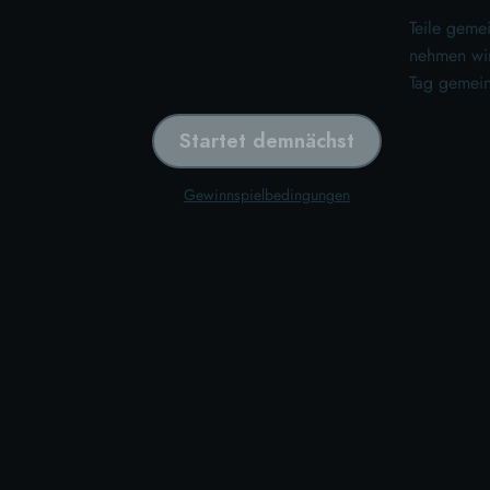
Teile geme
nehmen wir 
Tag gemein
Startet demnächst
Gewinnspielbedingungen