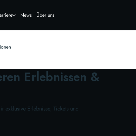
arriere
News
Über uns
tionen
eren Erlebnissen &
r exklusive Erlebnisse, Tickets und