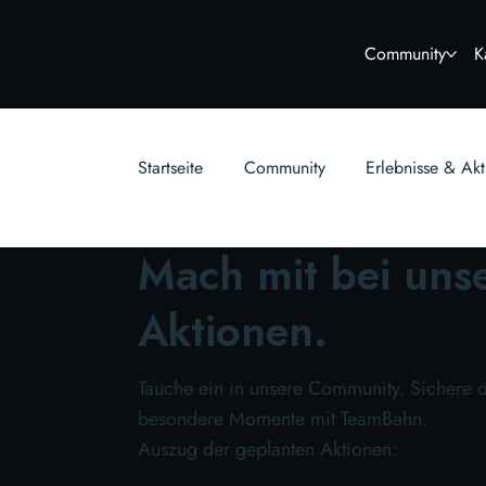
Community
K
Startseite
Community
Erlebnisse & Ak
Mach mit bei uns
Aktionen.
Tauche ein in unsere Community. Sichere di
besondere Momente mit TeamBahn.
Auszug der geplanten Aktionen: