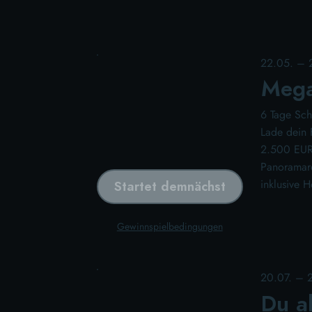
22.05. –
Mega
6 Tage Sc
Lade dein 
2.500 EUR
Panoramare
inklusive 
Startet demnächst
Gewinnspielbedingungen
20.07. – 
Du a